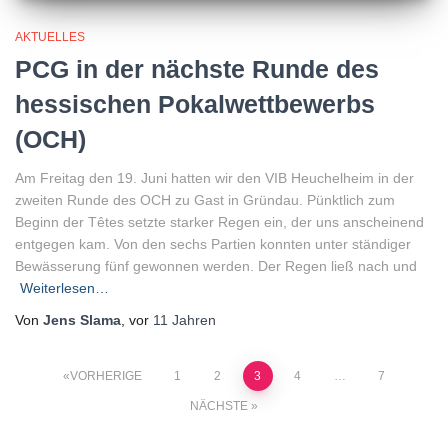
AKTUELLES
PCG in der nächste Runde des
hessischen Pokalwettbewerbs
(OCH)
Am Freitag den 19. Juni hatten wir den VIB Heuchelheim in der
zweiten Runde des OCH zu Gast in Gründau. Pünktlich zum
Beginn der Têtes setzte starker Regen ein, der uns anscheinend
entgegen kam. Von den sechs Partien konnten unter ständiger
Bewässerung fünf gewonnen werden. Der Regen ließ nach und
Weiterlesen…
Von
Jens Slama
, vor
11 Jahren
Seitennummerierung
VORHERIGE
1
2
3
4
…
7
NÄCHSTE
der