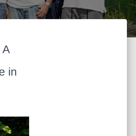
 A
e in