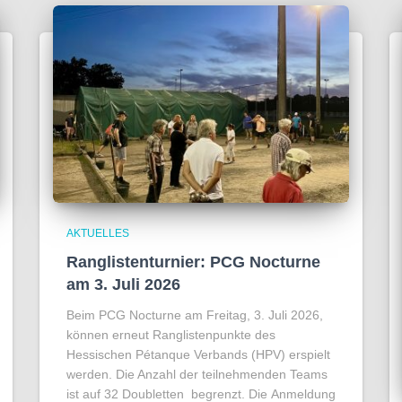
AKTUELLES
Ranglistenturnier: PCG Nocturne
am 3. Juli 2026
Beim PCG Nocturne am Freitag, 3. Juli 2026,
können erneut Ranglistenpunkte des
Hessischen Pétanque Verbands (HPV) erspielt
werden. Die Anzahl der teilnehmenden Teams
ist auf 32 Doubletten begrenzt. Die Anmeldung