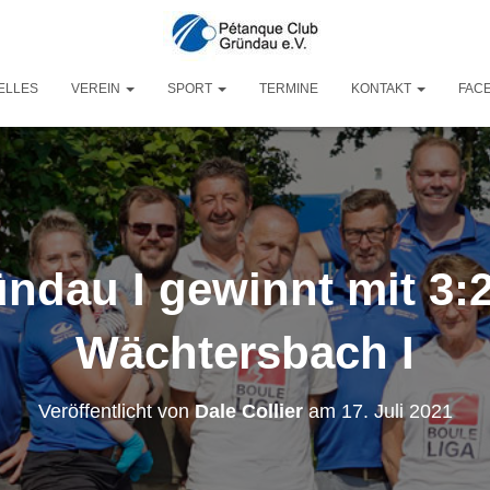
ELLES
VEREIN
SPORT
TERMINE
KONTAKT
FAC
ndau I gewinnt mit 3:
Wächtersbach I
Veröffentlicht von
Dale Collier
am
17. Juli 2021