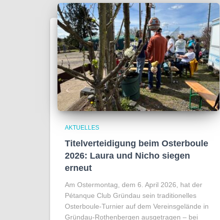
AKTUELLES
Titelverteidigung beim Osterboule
2026: Laura und Nicho siegen
erneut
Am Ostermontag, dem 6. April 2026, hat der
Pétanque Club Gründau sein traditionelles
Osterboule-Turnier auf dem Vereinsgelände in
Gründau-Rothenbergen ausgetragen – bei