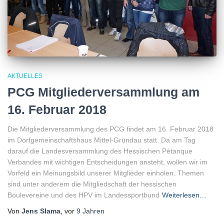
AKTUELLES
PCG Mitgliederversammlung am
16. Februar 2018
Die Mitgliederversammlung des PCG findet am 16. Februar 2018
im Dorfgemeinschaftshaus Mittel-Gründau statt. Da am Tag
darauf die Landesversammlung des Hessischen Pétanque
Verbandes mit wichtigen Entscheidungen ansteht, wollen wir im
Vorfeld ein Meinungsbild unserer Mitglieder einholen. Themen
sind unter anderem die Mitgliedschaft der hessischen
Boulevereine und des HPV im Landessportbund
Weiterlesen…
Von
Jens Slama
, vor
9 Jahren