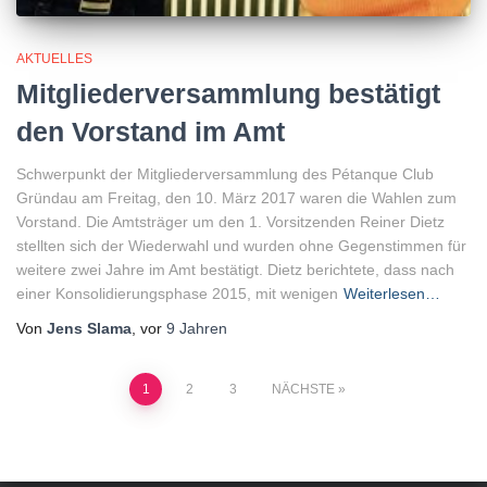
AKTUELLES
Mitgliederversammlung bestätigt
den Vorstand im Amt
Schwerpunkt der Mitgliederversammlung des Pétanque Club
Gründau am Freitag, den 10. März 2017 waren die Wahlen zum
Vorstand. Die Amtsträger um den 1. Vorsitzenden Reiner Dietz
stellten sich der Wiederwahl und wurden ohne Gegenstimmen für
weitere zwei Jahre im Amt bestätigt. Dietz berichtete, dass nach
einer Konsolidierungsphase 2015, mit wenigen
Weiterlesen…
Von
Jens Slama
, vor
9 Jahren
Seitennummerierung
1
2
3
NÄCHSTE
der