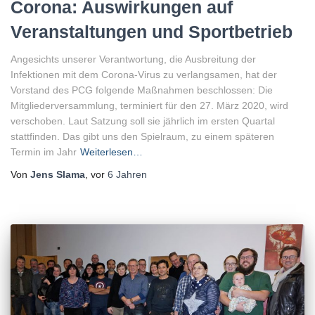
Corona: Auswirkungen auf
Veranstaltungen und Sportbetrieb
Angesichts unserer Verantwortung, die Ausbreitung der
Infektionen mit dem Corona-Virus zu verlangsamen, hat der
Vorstand des PCG folgende Maßnahmen beschlossen: Die
Mitgliederversammlung, terminiert für den 27. März 2020, wird
verschoben. Laut Satzung soll sie jährlich im ersten Quartal
stattfinden. Das gibt uns den Spielraum, zu einem späteren
Termin im Jahr
Weiterlesen…
Von
Jens Slama
, vor
6 Jahren