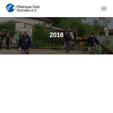
NAVI
2016