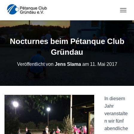
NAVI
Nocturnes beim Pétanque Club
Gründau
Veröffentlicht von
Jens Slama
am
11. Mai 2017
In diesem
Jahr
veranstalte
n wir fünf
abendliche