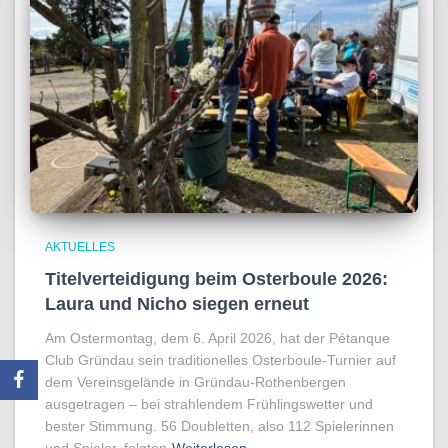
AKTUELLES
Titelverteidigung beim Osterboule 2026:
Laura und Nicho siegen erneut
Am Ostermontag, dem 6. April 2026, hat der Pétanque
Club Gründau sein traditionelles Osterboule-Turnier auf
dem Vereinsgelände in Gründau-Rothenbergen
ausgetragen – bei strahlendem Frühlingswetter und
bester Stimmung. 56 Doubletten, also 112 Spielerinnen
und Spieler, folgten
Weiterlesen…