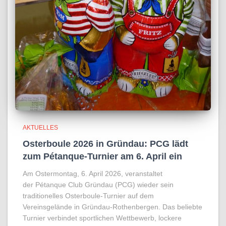
AKTUELLES
Osterboule 2026 in Gründau: PCG lädt
zum Pétanque-Turnier am 6. April ein
Am Ostermontag, 6. April 2026, veranstaltet
der Pétanque Club Gründau (PCG) wieder sein
traditionelles Osterboule-Turnier auf dem
Vereinsgelände in Gründau-Rothenbergen. Das beliebte
Turnier verbindet sportlichen Wettbewerb, lockere