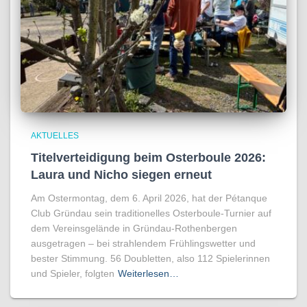
AKTUELLES
Titelverteidigung beim Osterboule 2026:
Laura und Nicho siegen erneut
Am Ostermontag, dem 6. April 2026, hat der Pétanque
Club Gründau sein traditionelles Osterboule-Turnier auf
dem Vereinsgelände in Gründau-Rothenbergen
ausgetragen – bei strahlendem Frühlingswetter und
bester Stimmung. 56 Doubletten, also 112 Spielerinnen
und Spieler, folgten
Weiterlesen…