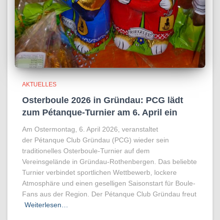
AKTUELLES
Osterboule 2026 in Gründau: PCG lädt
zum Pétanque-Turnier am 6. April ein
Am Ostermontag, 6. April 2026, veranstaltet
der Pétanque Club Gründau (PCG) wieder sein
traditionelles Osterboule-Turnier auf dem
Vereinsgelände in Gründau-Rothenbergen. Das beliebte
Turnier verbindet sportlichen Wettbewerb, lockere
Atmosphäre und einen geselligen Saisonstart für Boule-
Fans aus der Region. Der Pétanque Club Gründau freut
Weiterlesen…