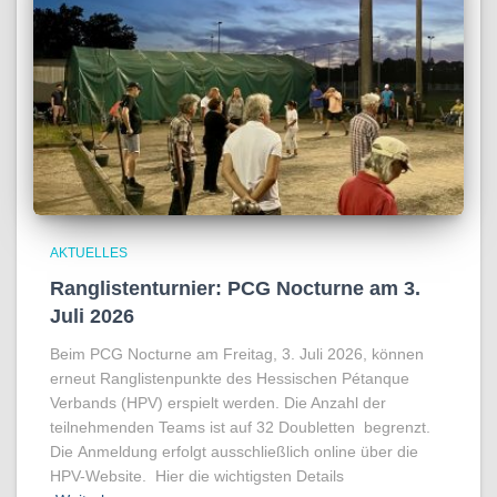
AKTUELLES
Ranglistenturnier: PCG Nocturne am 3.
Juli 2026
Beim PCG Nocturne am Freitag, 3. Juli 2026, können
erneut Ranglistenpunkte des Hessischen Pétanque
Verbands (HPV) erspielt werden. Die Anzahl der
teilnehmenden Teams ist auf 32 Doubletten begrenzt.
Die Anmeldung erfolgt ausschließlich online über die
HPV-Website. Hier die wichtigsten Details