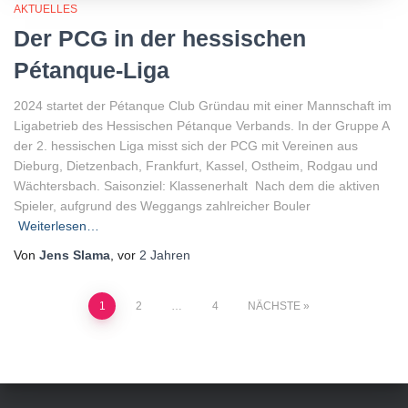
AKTUELLES
Der PCG in der hessischen
Pétanque-Liga
2024 startet der Pétanque Club Gründau mit einer Mannschaft im
Ligabetrieb des Hessischen Pétanque Verbands. In der Gruppe A
der 2. hessischen Liga misst sich der PCG mit Vereinen aus
Dieburg, Dietzenbach, Frankfurt, Kassel, Ostheim, Rodgau und
Wächtersbach. Saisonziel: Klassenerhalt Nach dem die aktiven
Spieler, aufgrund des Weggangs zahlreicher Bouler
Weiterlesen…
Von
Jens Slama
, vor
2 Jahren
Seitennummerierung
1
2
…
4
NÄCHSTE
der
Beiträge