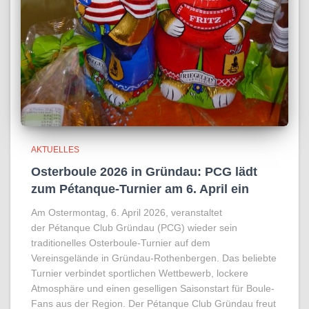
AKTUELLES
Osterboule 2026 in Gründau: PCG lädt
zum Pétanque-Turnier am 6. April ein
Am Ostermontag, 6. April 2026, veranstaltet
der Pétanque Club Gründau (PCG) wieder sein
traditionelles Osterboule-Turnier auf dem
Vereinsgelände in Gründau-Rothenbergen. Das beliebte
Turnier verbindet sportlichen Wettbewerb, lockere
Atmosphäre und einen geselligen Saisonstart für Boule-
Fans aus der Region. Der Pétanque Club Gründau freut