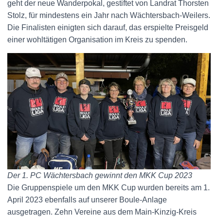
geht der neue Wanderpokal, gestiftet von Landrat Thorsten
Stolz, für mindestens ein Jahr nach Wächtersbach-Weilers.
Die Finalisten einigten sich darauf, das erspielte Preisgeld
einer wohltätigen Organisation im Kreis zu spenden.
Der 1. PC Wächtersbach gewinnt den MKK Cup 2023
Die Gruppenspiele um den MKK Cup wurden bereits am 1.
April 2023 ebenfalls auf unserer Boule-Anlage
ausgetragen. Zehn Vereine aus dem Main-Kinzig-Kreis