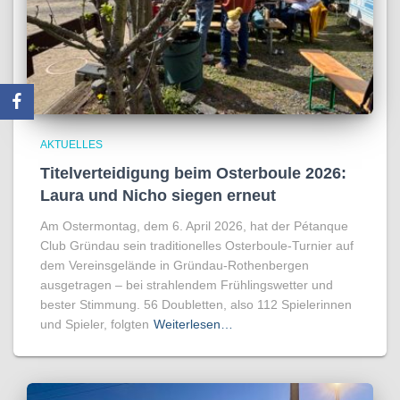
AKTUELLES
Titelverteidigung beim Osterboule 2026:
Laura und Nicho siegen erneut
Am Ostermontag, dem 6. April 2026, hat der Pétanque
Club Gründau sein traditionelles Osterboule-Turnier auf
dem Vereinsgelände in Gründau-Rothenbergen
ausgetragen – bei strahlendem Frühlingswetter und
bester Stimmung. 56 Doubletten, also 112 Spielerinnen
und Spieler, folgten
Weiterlesen…