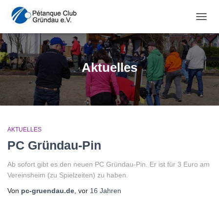
NAVI
Aktuelles
AKTUELLES
PC Gründau-Pin
Ab sofort gibt es den neuen PC Gründau-Pin. Er ist für 3 Euro am
Vereinsheim (zu Spielzeiten) zu haben.
Von
pc-gruendau.de
, vor
16 Jahren