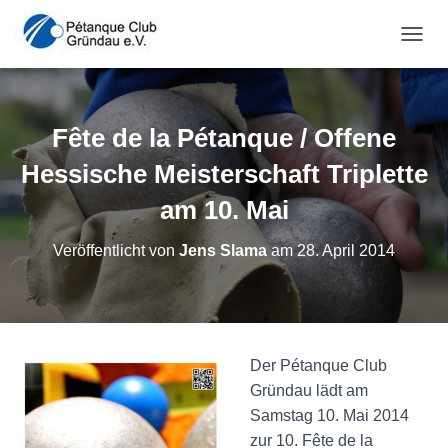
NAVI
Fête de la Pétanque / Offene
Hessische Meisterschaft Triplette
am 10. Mai
Veröffentlicht von
Jens Slama
am
28. April 2014
Der Pétanque Club
Gründau lädt am
Samstag 10. Mai 2014
zur 10. Fête de la